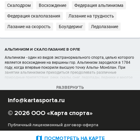
Скалодром
Восхождение
Федерация альпинизма
Федерация скалолазания
Лазание на трудность
Лазание на скорость
Боулдеринг
Ледолазание
АЛЬПИНИЗМ И СКАЛОЛАЗАНИЕ В ОРЛЕ
Альпинизм - один из видов экстранормального спорта, целью которого
является восхождение на вершины гор. Альпинизм зародился в 1784
году, когда впервые покорили высшую точку Альпы- Монблан. При
занятии альпинизмом приходиться преодолевать различные
природные препятствия: реки, скалы, снег, ледопады, ледники и многое
другое... А познать азы альпинизма можно, посетив клуб альпинизма.
РАЗВЕРНУТЬ
УЧРЕЖДЕНИЯ (ШКОЛЫ, КЛУБЫ) В РАЗДЕЛЕ АЛЬПИНИЗМ И
info@kartasporta.ru
СКАЛОЛАЗАНИЕ В ОРЛЕ
Список альпинистских организаций, секций, спортшкол, клубов
© 2026 ООО «Карта спорта»
отображён в полном объёме в данном каталоге спортивных
организаций в Орле
Публичный лицензионный договор-оферта
Благодаря сайту Карта Спорта вы можете выбрать под свои
потребности и критерии необходимую школу альпинизма, секцию
скалолазания. Для вас предоставлены подробные адреса лучших мест

ПОСМОТРЕТЬ НА КАРТЕ